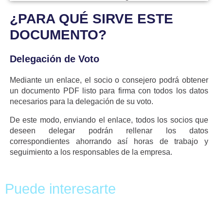
y
C
¿PARA QUÉ SIRVE ESTE
o
n
DOCUMENTO?
d
i
c
Delegación de Voto
i
o
Mediante un enlace, el socio o consejero podrá obtener
n
e
un documento PDF listo para firma con todos los datos
s
necesarios para la delegación de su voto.
De este modo, enviando el enlace, todos los socios que
deseen delegar podrán rellenar los datos
correspondientes ahorrando así horas de trabajo y
seguimiento a los responsables de la empresa.
Puede interesarte