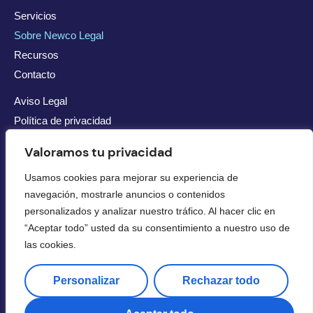
Servicios
Sobre Newco Legal
Recursos
Contacto
Aviso Legal
Política de privacidad
Política de cookies
Valoramos tu privacidad
Accesibilidad
Usamos cookies para mejorar su experiencia de
Mapa del Sitio
navegación, mostrarle anuncios o contenidos
Calle Contraparada, 28. 30506. Urb. Altorreal. Molina de
personalizados y analizar nuestro tráfico. Al hacer clic en
Segura. Murcia
“Aceptar todo” usted da su consentimiento a nuestro uso de
(+34) 667419567
las cookies.
contacto@newcolegal.com
Personalizar
Rechazar todo
NewCo Legal pertenece a NewCo Capital y Desarrollo