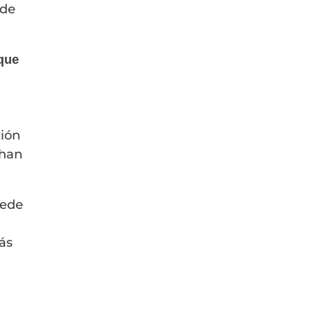
ede
 que
ción
 han
uede
ás