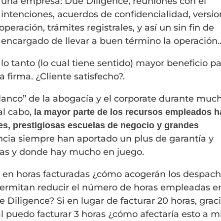
na empresa: Due Diligence, reuniones con el
e intenciones, acuerdos de confidencialidad, versi
peración, trámites registrales, y así un sin fin de
 encargado de llevar a buen término la operación
lo tanto (lo cual tiene sentido) mayor beneficio p
 firma. ¿Cliente satisfecho?.
blanco” de la abogacía y el corporate durante muc
 al cabo,
la mayor parte de los recursos empleados h
des, prestigiosas escuelas de negocio y grandes
encia siempre han aportado un plus de garantía y
jas y donde hay mucho en juego.
asa en horas facturadas ¿cómo acogerán los despac
permitan reducir el número de horas empleadas en
 Diligence? Si en lugar de facturar 20 horas, grac
al puedo facturar 3 horas ¿cómo afectaría esto a m