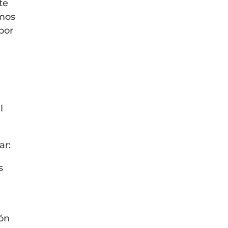
te
smos
por
l
ar:
s
ión