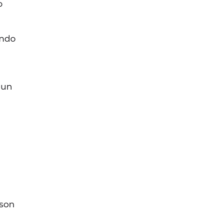
o
ando
 un
 son