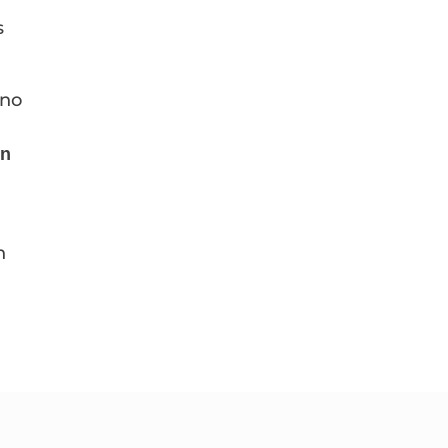
s
 no
ón
n