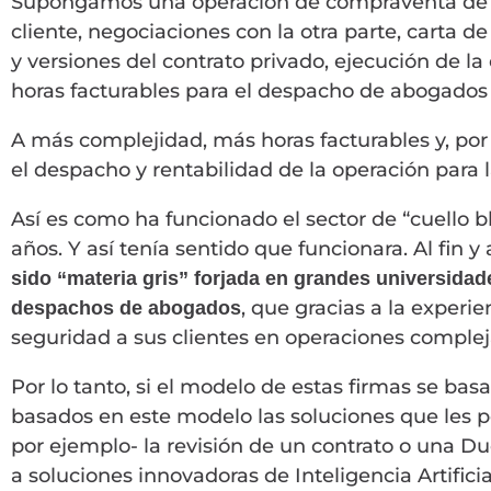
Supongamos una operación de compraventa de u
cliente, negociaciones con la otra parte, carta d
y versiones del contrato privado, ejecución de la o
horas facturables para el despacho de abogados
A más complejidad, más horas facturables y, por 
el despacho y rentabilidad de la operación para la
Así es como ha funcionado el sector de “cuello 
años. Y así tenía sentido que funcionara. Al fin y
sido “materia gris” forjada en grandes universida
, que gracias a la experi
despachos de abogados
seguridad a sus clientes en operaciones comple
Por lo tanto, si el modelo de estas firmas se b
basados en este modelo las soluciones que les 
por ejemplo- la revisión de un contrato o una Due
a soluciones innovadoras de Inteligencia Artifici