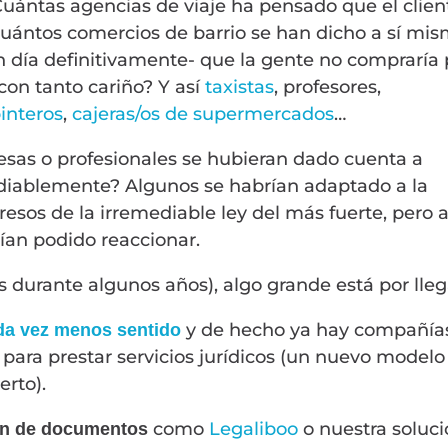
uántas agencias de viaje ha pensado que el clien
Cuántos comercios de barrio se han dicho a sí mi
 un día definitivamente- que la gente no compraría 
con tanto cariño? Y así
taxistas
, profesores,
interos
,
cajeras/os de supermercados
…
esas o profesionales se hubieran dado cuenta a
diablemente? Algunos se habrían adaptado a la
resos de la irremediable ley del más fuerte, pero a
ían podido reaccionar.
s durante algunos años), algo grande está por lleg
y de hecho ya hay compañía
ada vez menos sentido
para prestar servicios jurídicos (un nuevo modelo
erto).
como
Legaliboo
o nuestra soluc
ión de documentos