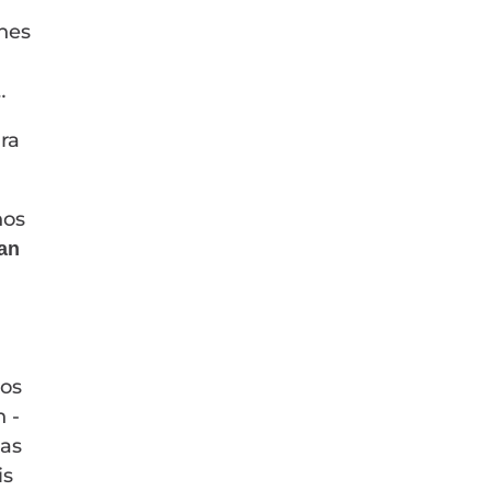
ones
…
ara
hos
an
hos
 -
ias
is