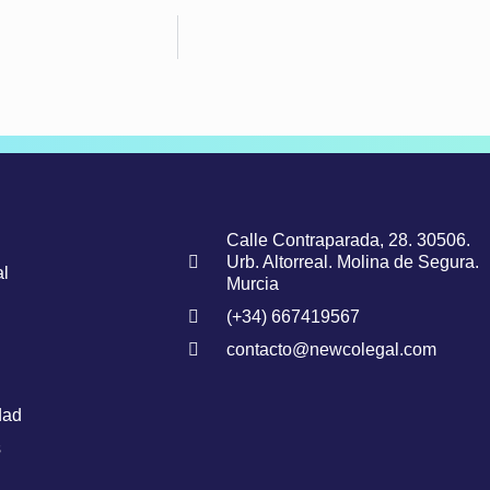
Calle Contraparada, 28. 30506.
Urb. Altorreal. Molina de Segura.
l
Murcia
(+34) 667419567
contacto@newcolegal.com
dad
s