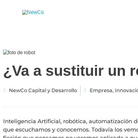
Ir
al
contenido
¿Va a sustituir un 
NewCo Capital y Desarrollo
Empresa
,
Innovaci
Inteligencia Artificial, robótica, automatizació
que escuchamos y conocemos. Todavía los vemos
ficción que pensamos no veremos aplicada a nue